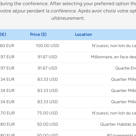
 during the conference. After selecting your preferred option th
 votre séjour pendant la conférence. Après avoir choisi votre opt
ultérieurement.
 (€)
Price ($)
Location
.60 EUR
100.00 USD
N'zuessi, non loin du c
.97 EUR
91.67 USD
Millionnaire, en face d
.97 EUR
91.67 USD
Quartie En
.34 EUR
83.33 USD
Quartier Mill
.34 EUR
83.33 USD
Quartier Mill
.34 EUR
83.33 USD
Quartier Mill
.70 EUR
75.00 USD
N'zuessi, non loin du c
.80 EUR
50.00 USD
Quartier Habitat, b
.80 EUR
50.00 USD
80 logements 