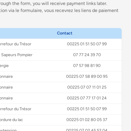
rough the form, you will receive payment links later.
ion via le formulaire, vous recevrez les liens de paiement
Contact
arrefour du Trésor
00225 01 51 50 07 99
es Sapeurs Pompier
07 77 24 39 70
ergie
07 57 98 81 90
ionnaire
00225 07 58 89 00 95
ionnaire
00225 07 07 11 01 25
ionnaire
00225 07 77 17 01 24
arrefour du Trésor
00225 01 51 50 07 99
ordure du lac
00225 01 02 80 05 37
extension
00225 07 02 45 52 04