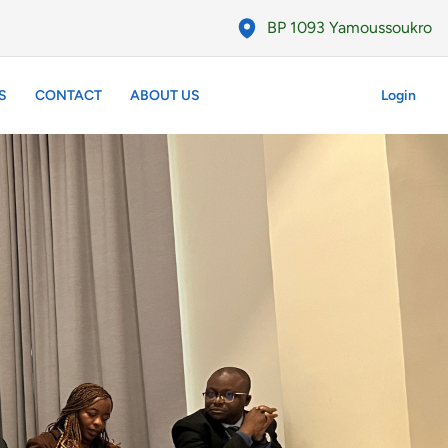
BP 1093 Yamoussoukro
S
CONTACT
ABOUT US
Login
ONTACT
ABOUT US