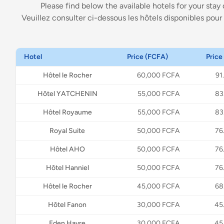
Please find below the available hotels for your stay
Veuillez consulter ci-dessous les hôtels disponibles pour
Hotel
Price (FCFA)
Price
Hôtel le Rocher
60,000
FCFA
91
Hôtel YATCHENIN
55,000
FCFA
83
Hôtel Royaume
55,000
FCFA
83
Royal Suite
50,000
FCFA
76
Hôtel AHO
50,000
FCFA
76
Hôtel Hanniel
50,000
FCFA
76
Hôtel le Rocher
45,000
FCFA
68
Hôtel Fanon
30,000
FCFA
45
Eden Havre
30,000
FCFA
45